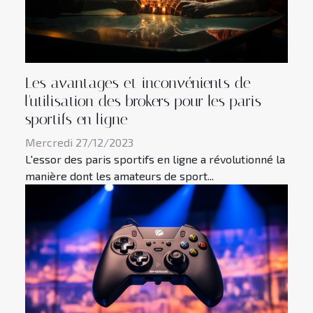
Les avantages et inconvénients de
l'utilisation des brokers pour les paris
sportifs en ligne
Mercredi 27/12/2023
L'essor des paris sportifs en ligne a révolutionné la
manière dont les amateurs de sport...