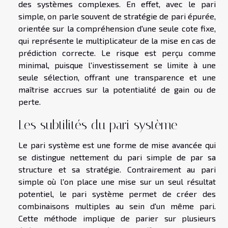
des systèmes complexes. En effet, avec le pari
simple, on parle souvent de stratégie de pari épurée,
orientée sur la compréhension d'une seule cote fixe,
qui représente le multiplicateur de la mise en cas de
prédiction correcte. Le risque est perçu comme
minimal, puisque l'investissement se limite à une
seule sélection, offrant une transparence et une
maîtrise accrues sur la potentialité de gain ou de
perte.
Les subtilités du pari système
Le pari système est une forme de mise avancée qui
se distingue nettement du pari simple de par sa
structure et sa stratégie. Contrairement au pari
simple où l'on place une mise sur un seul résultat
potentiel, le pari système permet de créer des
combinaisons multiples au sein d'un même pari.
Cette méthode implique de parier sur plusieurs