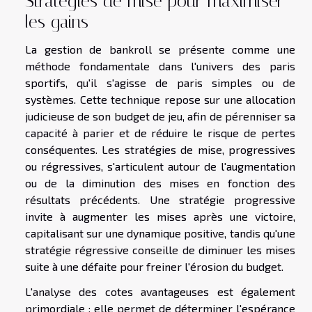
Stratégies de mise pour maximiser
les gains
La gestion de bankroll se présente comme une
méthode fondamentale dans l'univers des paris
sportifs, qu'il s'agisse de paris simples ou de
systèmes. Cette technique repose sur une allocation
judicieuse de son budget de jeu, afin de pérenniser sa
capacité à parier et de réduire le risque de pertes
conséquentes. Les stratégies de mise, progressives
ou régressives, s'articulent autour de l'augmentation
ou de la diminution des mises en fonction des
résultats précédents. Une stratégie progressive
invite à augmenter les mises après une victoire,
capitalisant sur une dynamique positive, tandis qu'une
stratégie régressive conseille de diminuer les mises
suite à une défaite pour freiner l'érosion du budget.
L'analyse des cotes avantageuses est également
primordiale ; elle permet de déterminer l'espérance