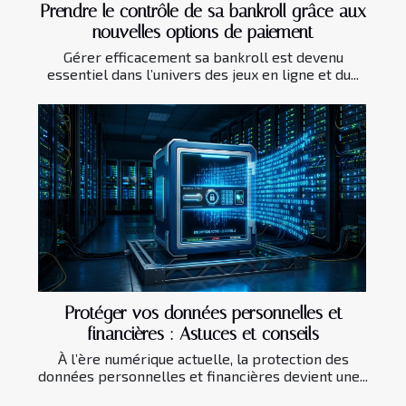
Prendre le contrôle de sa bankroll grâce aux
nouvelles options de paiement
Gérer efficacement sa bankroll est devenu
essentiel dans l’univers des jeux en ligne et du...
Protéger vos données personnelles et
financières : Astuces et conseils
À l’ère numérique actuelle, la protection des
données personnelles et financières devient une...