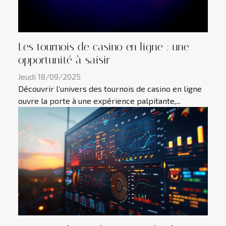
Les tournois de casino en ligne : une
opportunité à saisir
Jeudi 18/09/2025
Découvrir l’univers des tournois de casino en ligne
ouvre la porte à une expérience palpitante,...