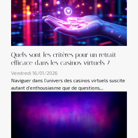
Quels sont les critères pour un retrait
efficace dans les casinos virtuels ?
Vendredi 16/01/2026
Naviguer dans l’univers des casinos virtuels suscite
autant d’enthousiasme que de questions,...