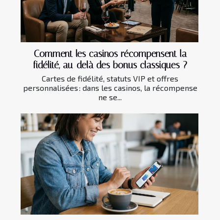
Comment les casinos récompensent la
fidélité, au-delà des bonus classiques ?
Cartes de fidélité, statuts VIP et offres
personnalisées : dans les casinos, la récompense
ne se...